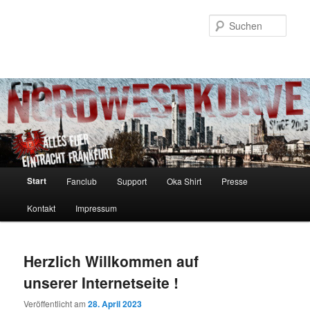
Zum
Zum
Inhalt
sekundären
Such
wechseln
Inhalt
wechseln
Hauptmenü
Start
Fanclub
Support
Oka Shirt
Presse
Kontakt
Impressum
Herzlich Willkommen auf
unserer Internetseite !
Veröffentlicht am
28. April 2023